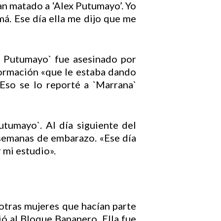
an matado a ‘Alex Putumayo’. Yo
á. Ese día ella me dijo que me
x Putumayo` fue asesinado por
formación «que le estaba dando
 Eso se lo reporté a `Marrana`
tumayo`. Al día siguiente del
 semanas de embarazo. «Ese día
 mi estudio».
 otras mujeres que hacían parte
ió al Bloque Bananero. Ella fue