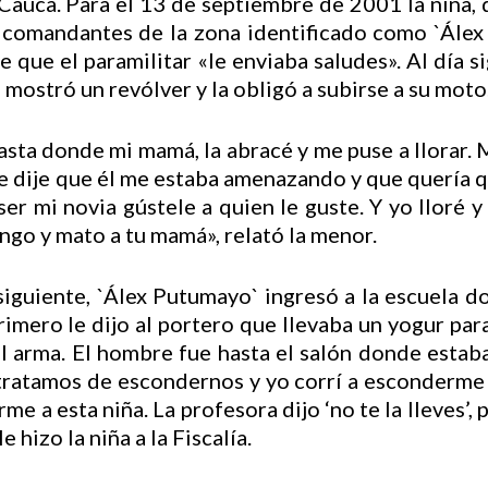
 Cauca. Para el 13 de septiembre de 2001 la niña,
s comandantes de la zona identificado como `Álex
e que el paramilitar «le enviaba saludes». Al día 
 mostró un revólver y la obligó a subirse a su moto.
hasta donde mi mamá, la abracé y me puse a llorar
e dije que él me estaba amenazando y que quería qu
 ser mi novia gústele a quien le guste. Y yo lloré 
ngo y mato a tu mamá», relató la menor.
siguiente, `Álex Putumayo` ingresó a la escuela 
imero le dijo al portero que llevaba un yogur para 
l arma. El hombre fue hasta el salón donde estaba
s tratamos de escondernos y yo corrí a esconderme 
arme a esta niña. La profesora dijo ‘no te la lleves’
e hizo la niña a la Fiscalía.