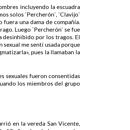
hombres incluyendo la escuadra
mos solos `Percherón`, `Clavijo`
yo fuera una dama de compañía.
trago. Luego `Percherón` se fue
a desinhibido por los tragos. El
ón sexual me sentí usada porque
matizarla», pues la llamaban la
es sexuales fueron consentidas
 cuando los miembros del grupo
rió en la vereda San Vicente,