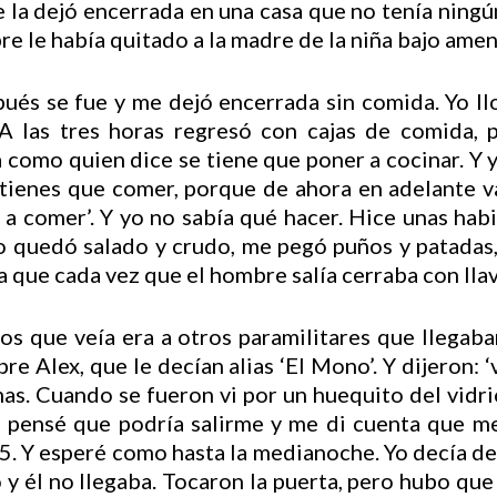
a dejó encerrada en una casa que no tenía ningún
re le había quitado a la madre de la niña bajo amen
ués se fue y me dejó encerrada sin comida. Yo ll
A las tres horas regresó con cajas de comida, 
fa como quien dice se tiene que poner a cocinar. Y
 tienes que comer, porque de ahora en adelante v
 a comer’. Y yo no sabía qué hacer. Hice unas hab
 quedó salado y crudo, me pegó puños y patadas,
a que cada vez que el hombre salía cerraba con llave
s que veía era a otros paramilitares que llegaba
re Alex, que le decían alias ‘El Mono’. Y dijeron: 
mas. Cuando se fueron vi por un huequito del vidr
o pensé que podría salirme y me di cuenta que m
5. Y esperé como hasta la medianoche. Yo decía d
 él no llegaba. Tocaron la puerta, pero hubo que 