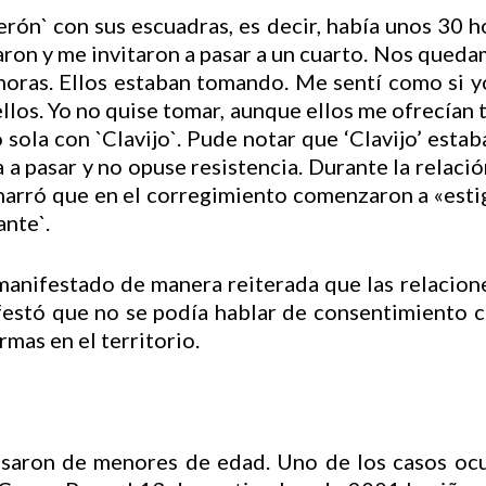
rón` con sus escuadras, es decir, había unos 30 
daron y me invitaron a pasar a un cuarto. Nos queda
 horas. Ellos estaban tomando. Me sentí como si 
llos. Yo no quise tomar, aunque ellos me ofrecían 
sola con `Clavijo`. Pude notar que ‘Clavijo’ estab
 a pasar y no opuse resistencia. Durante la relaci
 narró que en el corregimiento comenzaron a «estig
ante`.
manifestado de manera reiterada que las relacion
anifestó que no se podía hablar de consentimiento
rmas en el territorio.
usaron de menores de edad. Uno de los casos ocur