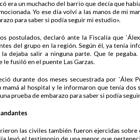
tocó era un muchacho del barrio que decía que habí
mocionada. Yo ese día volví a las manos de mi mam
razo para saber si podía seguir mi estudio».
os postulados, declaró ante la Fiscalía que `Ále
es del grupo en la región. Según él, ya tenía in
 la dejaba salir a ninguna parte. Que le pegaba.
e le fusiló en el puente Las Garzas.
ció durante dos meses secuestrada por `Álex Pu
u mamá al hospital y le informaron que tenía dos
r una prueba de embarazo para saber si podía seguir
omandantes
ieron las civiles también fueron ejercidas sobre
alía leyó el testimonio de una menor que pertenec