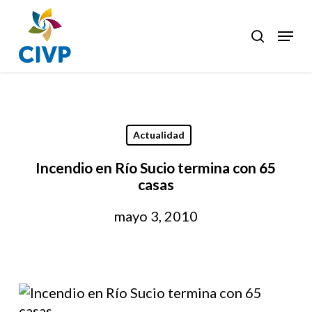
Skip
to
Menu
search
Clos
main
Men
content
Actualidad
Incendio en Río Sucio termina con 65
casas
mayo 3, 2010