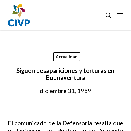
Skip
to
Menu
search
Clos
main
Men
content
Actualidad
Siguen desapariciones y torturas en
Buenaventura
diciembre 31, 1969
El comunicado de la Defensoría resalta que
el Defensor del Pueblo Jorge Armando