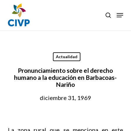
Skip
to
Menu
search
Clos
main
Men
content
Actualidad
Pronunciamiento sobre el derecho
humano a la educación en Barbacoas-
Nariño
diciembre 31, 1969
La zona rural que se menciona en este