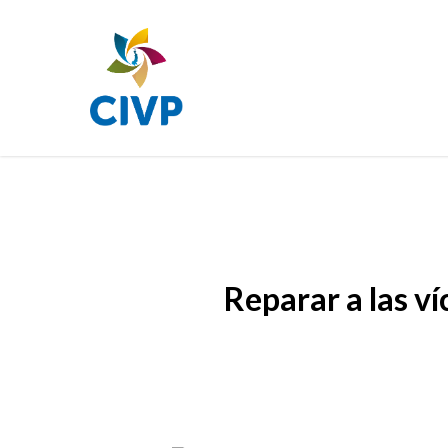
Skip
to
main
content
Reparar a las v