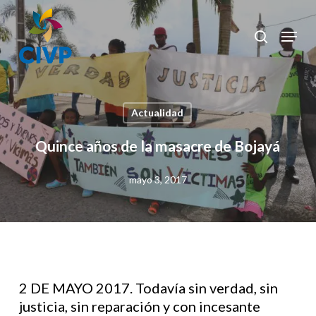
Skip
to
Menu
search
Clos
main
Men
content
Actualidad
Quince años de la masacre de Bojayá
mayo 3, 2017
2 DE MAYO 2017. Todavía sin verdad, sin
justicia, sin reparación y con incesante