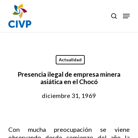
Skip
to
Menu
search
Clos
main
Men
content
Actualidad
Presencia ilegal de empresa minera
asiática en el Chocó
diciembre 31, 1969
Con mucha preocupación se viene
observando desde comienzo del año la