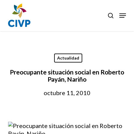
Skip
to
Menu
search
Clos
main
Men
content
Actualidad
Preocupante situación social en Roberto
Payán, Nariño
octubre 11, 2010