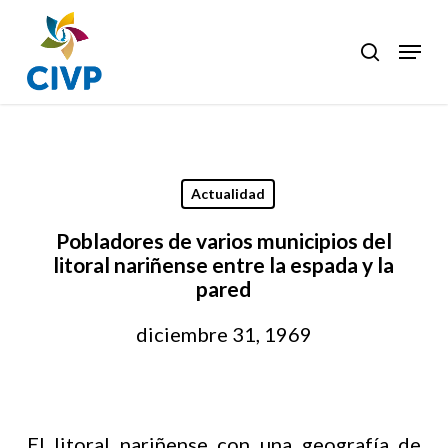
Skip
to
Menu
search
Clos
main
Men
content
Actualidad
Pobladores de varios municipios del
litoral nariñense entre la espada y la
pared
diciembre 31, 1969
El litoral nariñense con una geografía de