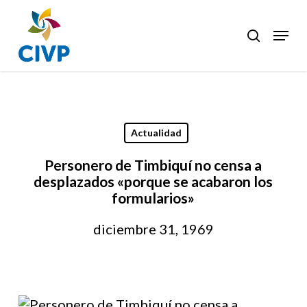
Skip
to
Menu
search
Clos
main
Men
content
Actualidad
Personero de Timbiquí no censa a
desplazados «porque se acabaron los
formularios»
diciembre 31, 1969