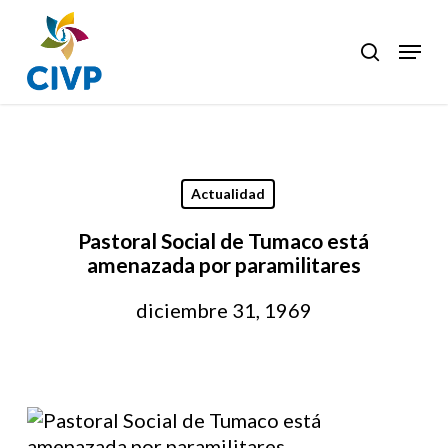
Skip
to
Menu
search
Clos
main
Men
content
Actualidad
Pastoral Social de Tumaco está
amenazada por paramilitares
diciembre 31, 1969