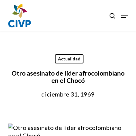
Skip
to
Menu
search
Clos
main
Men
content
Actualidad
Otro asesinato de líder afrocolombiano
en el Chocó
diciembre 31, 1969