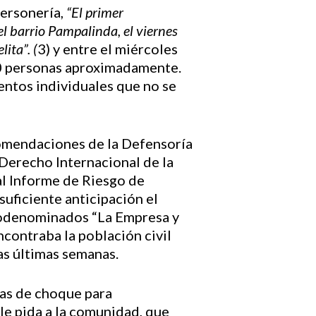
personería,
“El primer
l barrio Pampalinda, el viernes
ita”. (
3) y entre el miércoles
00 personas aproximadamente.
entos individuales que no se
comendaciones de la Defensoría
Derecho Internacional de la
al Informe de Riesgo de
uficiente anticipación el
utodenominados “La Empresa y
ncontraba la población civil
las últimas semanas.
das de choque para
le pida a la comunidad, que