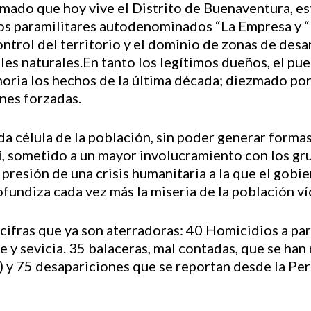
rmado que hoy vive el Distrito de Buenaventura, es
os paramilitares autodenominados “La Empresa y “
ntrol del territorio y el dominio de zonas de desar
ales naturales.En tanto los legítimos dueños, el p
oria los hechos de la última década; diezmado por
nes forzadas.
da célula de la población, sin poder generar form
í, sometido a un mayor involucramiento con los gr
presión de una crisis humanitaria a la que el gobi
rofundiza cada vez más la miseria de la población v
ifras que ya son aterradoras: 40 Homicidios a par
e y sevicia. 35 balaceras, mal contadas, que se han
) y 75 desapariciones que se reportan desde la Per