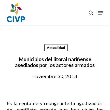
Skip
to
Menu
search
Clos
main
Men
content
Actualidad
Municipios del litoral nariñense
asediados por los actores armados
noviembre 30, 2013
Es lamentable y repugnante la agudización
del conflicto armado que hoy viven los