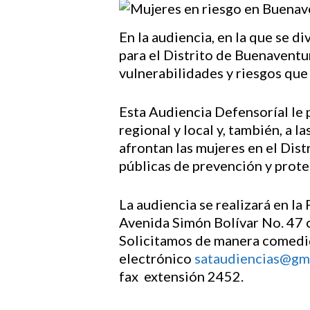
En la audiencia, en la que se d
Hit enter to search or ESC to close
para el Distrito de Buenaventu
vulnerabilidades y riesgos que
Esta Audiencia Defensoríal le p
regional y local y, también, a 
afrontan las mujeres en el Dis
públicas de prevención y prote
La audiencia se realizará en l
Avenida Simón Bolívar No. 47 c
Solicitamos de manera comedida
electrónico
sataudiencias@gm
fax extensión 2452.