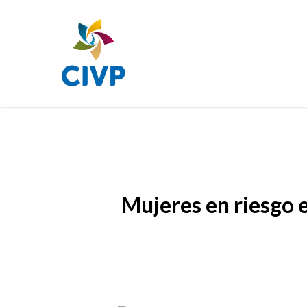
Skip
to
main
content
Mujeres en riesgo 