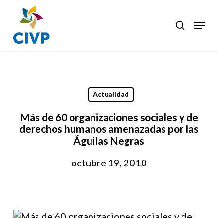
Skip
to
Menu
search
Clos
main
Men
content
Actualidad
Más de 60 organizaciones sociales y de
derechos humanos amenazadas por las
Águilas Negras
octubre 19, 2010