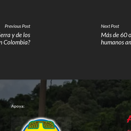
Previous Post
Next Post
erra y de los
Más de 60 o
en Colombia?
humanos am
Apoya: