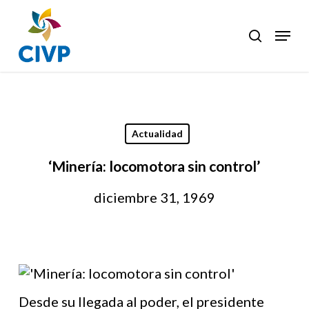
Skip
to
Menu
search
Clos
main
Men
content
Actualidad
‘Minería: locomotora sin control’
diciembre 31, 1969
Desde su llegada al poder, el presidente