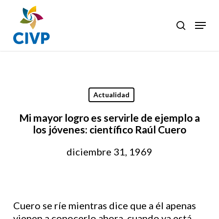
Skip
to
Menu
search
Clos
main
Men
content
Actualidad
Mi mayor logro es servirle de ejemplo a
los jóvenes: científico Raúl Cuero
diciembre 31, 1969
Cuero se ríe mientras dice que a él apenas
vienen a conocerlo ahora, cuando ya está