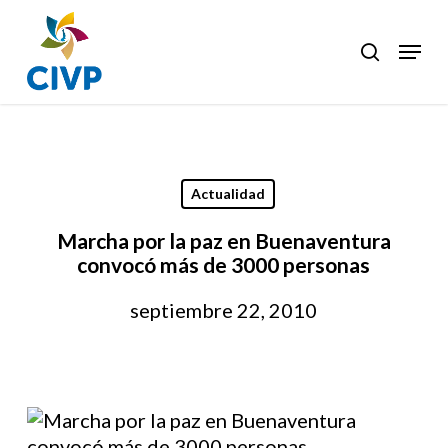
Skip
to
Menu
search
Clos
main
Men
content
Actualidad
Marcha por la paz en Buenaventura
convocó más de 3000 personas
septiembre 22, 2010