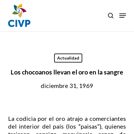
Skip
to
Menu
search
Clos
main
Men
content
Actualidad
Los chocoanos llevan el oro en la sangre
diciembre 31, 1969
La codicia por el oro atrajo a comerciantes
del interior del país (los “paisas”), quienes