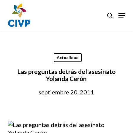
Skip
to
Menu
search
Clos
main
Men
content
Actualidad
Las preguntas detrás del asesinato
Yolanda Cerón
septiembre 20, 2011