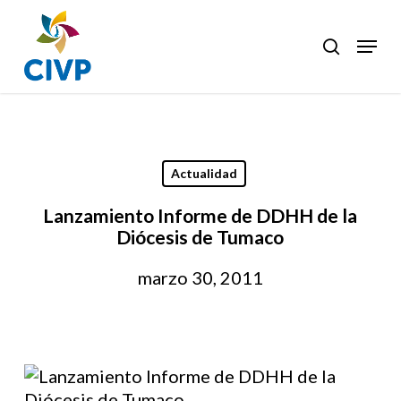
Skip
to
Menu
search
Clos
main
Men
content
Actualidad
Lanzamiento Informe de DDHH de la
Diócesis de Tumaco
marzo 30, 2011