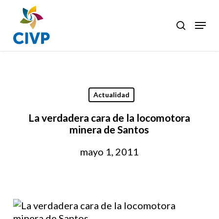
Skip
to
Menu
search
Clos
main
Men
content
Actualidad
La verdadera cara de la locomotora
minera de Santos
mayo 1, 2011