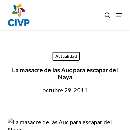
Skip
to
Menu
search
Clos
main
Men
content
Actualidad
La masacre de las Auc para escapar del
Naya
octubre 29, 2011