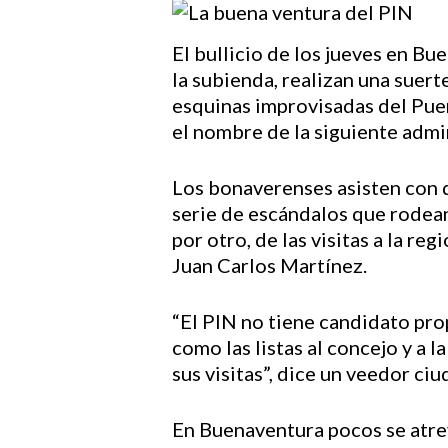
El bullicio de los jueves en B
la subienda, realizan una suer
esquinas improvisadas del Puert
el nombre de la siguiente admin
Los bonaverenses asisten con d
serie de escándalos que rodean
por otro, de las visitas a la 
Juan Carlos Martínez.
“El PIN no tiene candidato pro
como las listas al concejo y a
sus visitas”, dice un veedor ci
Hit enter to search or ESC to close
En Buenaventura pocos se atrev