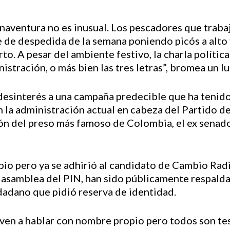
uenaventura no es inusual. Los pescadores que traba
te de despedida de la semana poniendo picós a alto
o. A pesar del ambiente festivo, la charla polític
istración, o más bien las tres letras”, bromea un l
esinterés a una campaña predecible que ha tenido e
 la administración actual en cabeza del Partido de
región del preso más famoso de Colombia, el ex sena
pio pero ya se adhirió al candidato de Cambio Radi
 la asamblea del PIN, han sido públicamente respald
udadano que pidió reserva de identidad.
en a hablar con nombre propio pero todos son test