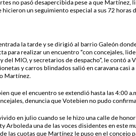
rtes no pasó desapercibida pese a que Martínez, li
hicieron un seguimiento especial a sus 72 horas 
entrada la tarde y se dirigió al barrio Galeón donde
a para realizar un encuentro “con concejales, lider
y del MIO, y secretarios de despacho”, le contó a
mionetas y carros blindados salió en caravana casi a
co Martínez.
ien que el encuentro se extendió hasta las 4:00 a.m
concejales, denuncia que Votebien no pudo confirm
vido en julio cuando se le hizo una calle de honor a
ty Arboleda una de las voces disidentes en este mu
de las cuotas que Martínez le puso en el concejo pa