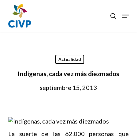
Skip
to
Menu
search
Clos
main
Men
content
Actualidad
Indígenas, cada vez más diezmados
septiembre 15, 2013
La suerte de las 62.000 personas que