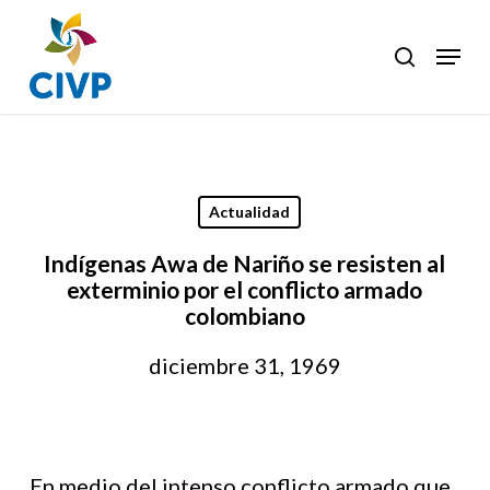
Skip
to
Menu
search
Clos
main
Men
content
Actualidad
Indígenas Awa de Nariño se resisten al
exterminio por el conflicto armado
colombiano
diciembre 31, 1969
En medio del intenso conflicto armado que