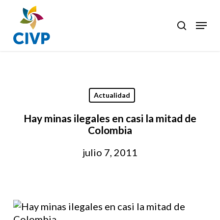
Skip
to
Menu
search
Clos
main
Men
content
Actualidad
Hay minas ilegales en casi la mitad de
Colombia
julio 7, 2011