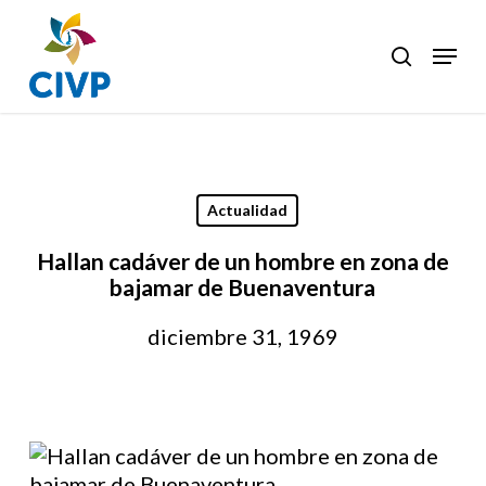
Skip
to
Menu
search
Clos
main
Men
content
Actualidad
Hallan cadáver de un hombre en zona de
bajamar de Buenaventura
diciembre 31, 1969