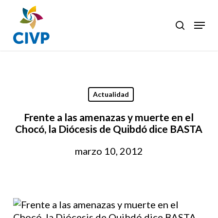
Skip
to
Menu
search
Clos
main
Men
content
Actualidad
Frente a las amenazas y muerte en el
Chocó, la Diócesis de Quibdó dice BASTA
marzo 10, 2012