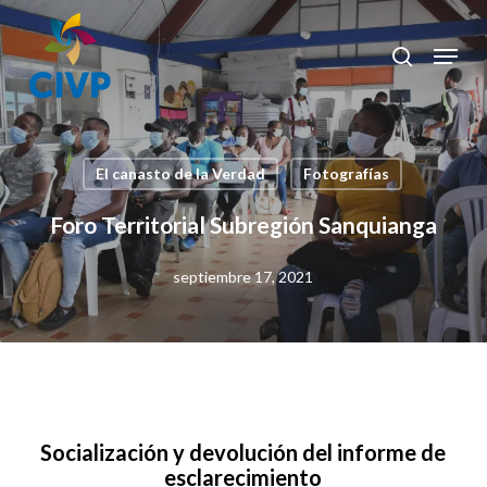
Skip
to
Menu
search
Clos
main
Men
content
El canasto de la Verdad
Fotografías
Foro Territorial Subregión Sanquianga
septiembre 17, 2021
Socialización y devolución del informe de
esclarecimiento