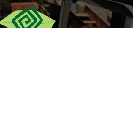
twitter
facebook
youtube
soundcloud