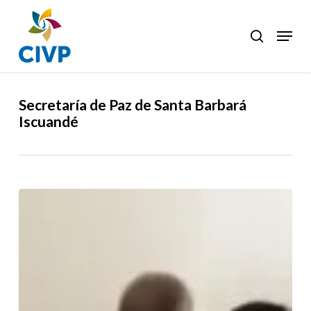
Skip
to
Menu
search
Clos
main
Men
content
Secretaría de Paz de Santa Barbará
Iscuandé
El
pacto
por
la
vida
y
la