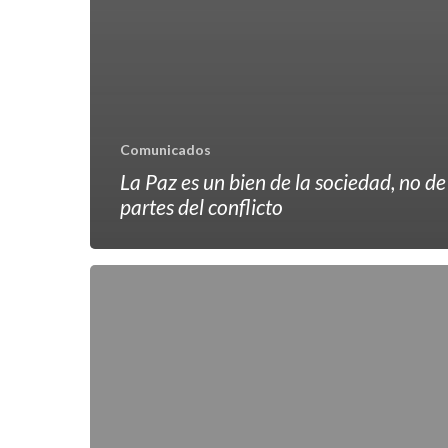
Comunicados
La Paz es un bien de la sociedad, no de
partes del conflicto
Nos
metieron
los
dedos
a
la
boca