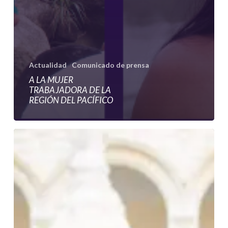
Actualidad
Comunicado de prensa
A LA MUJER
TRABAJADORA DE LA
REGIÓN DEL PACÍFICO
Rompiendo
barreras:
mujeres
del
Pacífico
que
enseñan
a