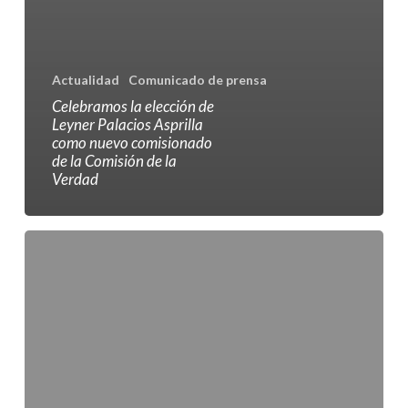
Actualidad
Comunicado de prensa
Celebramos la elección de
Leyner Palacios Asprilla
como nuevo comisionado
de la Comisión de la
Verdad
Rechazo
a
las
amenazas
contra
Leyner
Palacios