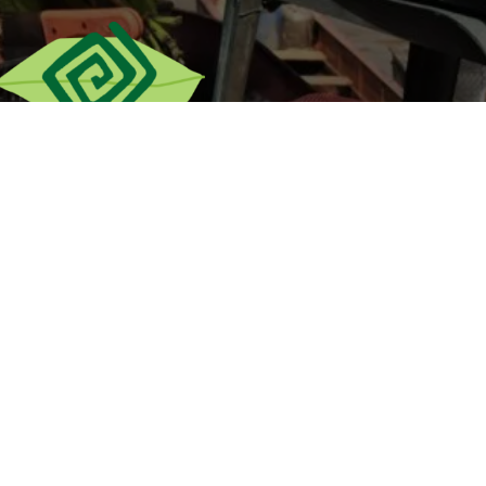
twitter
facebook
youtube
soundcloud