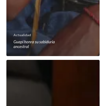
Actualidad
Guapi honra su sabiduría
ancestral
Informe:
«Impactos
de
la
minería
en
el
Pacífico