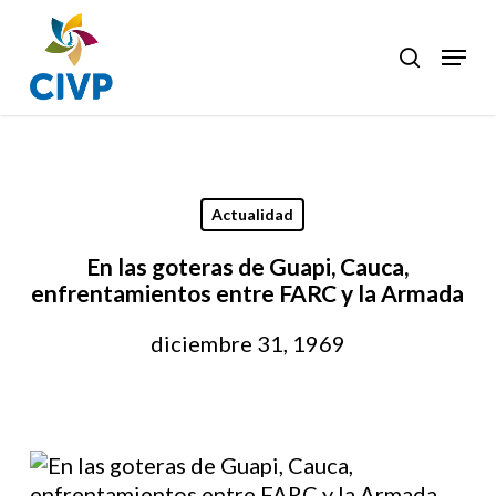
Skip
to
Menu
search
Clos
main
Men
content
Actualidad
En las goteras de Guapi, Cauca,
enfrentamientos entre FARC y la Armada
diciembre 31, 1969