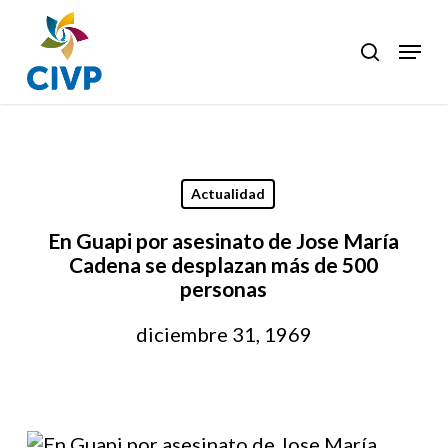
Skip
to
Menu
search
Clos
main
Men
content
Actualidad
En Guapi por asesinato de Jose María
Cadena se desplazan más de 500
personas
diciembre 31, 1969