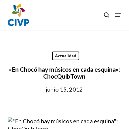
Skip
to
Menu
search
Clos
main
Men
content
Actualidad
«En Chocó hay músicos en cada esquina»:
ChocQuibTown
junio 15, 2012