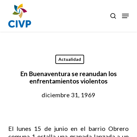
Skip
to
Menu
search
Clos
main
Men
content
Actualidad
En Buenaventura se reanudan los
enfrentamientos violentos
diciembre 31, 1969
El lunes 15 de junio en el barrio Obrero
comuna 1 estalla una granada lanzada a un