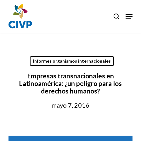
Skip
to
Menu
search
Clos
main
Men
content
Informes organismos internacionales
Empresas transnacionales en
Latinoamérica: ¿un peligro para los
derechos humanos?
mayo 7, 2016