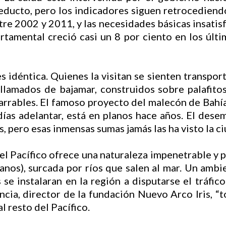
ueducto, pero los indicadores siguen retrocedien
re 2002 y 2011, y las necesidades básicas insatisf
rtamental creció casi un 8 por ciento en los últ
s idéntica. Quienes la visitan se sienten transport
 llamados de bajamar, construidos sobre palafito
arrables. El famoso proyecto del malecón de Bahía
ías adelantar, está en planos hace años. El desem
, pero esas inmensas sumas jamás las ha visto la c
el Pacífico ofrece una naturaleza impenetrable y 
nos), surcada por ríos que salen al mar. Un ambie
 se instalaran en la región a disputarse el tráfic
cia, director de la fundación Nuevo Arco Iris, “tod
al resto del Pacífico.