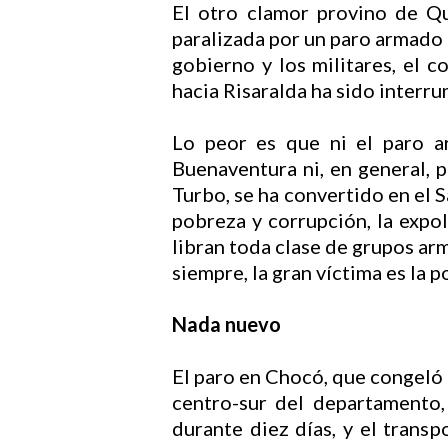
El otro clamor provino de Q
paralizada por un paro armado d
gobierno y los militares, el c
hacia Risaralda ha sido interr
Lo peor es que ni el paro a
Buenaventura ni, en general, 
Turbo, se ha convertido en el 
pobreza y corrupción, la expo
libran toda clase de grupos arm
siempre, la gran víctima es la p
Nada nuevo
Hit enter to search or ESC to close
El paro en Chocó, que congeló l
centro-sur del departamento,
durante diez días, y el trans