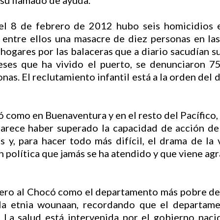
 su llamado de ayuda.
 el 8 de febrero de 2012 hubo seis homicidios 
entre ellos una masacre de diez personas en las
hogares por las balaceras que a diario sacudían s
ses que ha vivido el puerto, se denunciaron 75
as. El reclutamiento infantil está a la orden del d
ó como en Buenaventura y en el resto del Pacífico, 
parece haber superado la capacidad de acción de
s y, para hacer todo más difícil, el drama de la 
ón política que jamás se ha atendido y que viene ag
 enero al Chocó como el departamento más pobre de
la etnia wounaan, recordando que el departamen
. La salud está intervenida por el gobierno naci