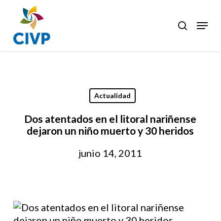
Skip
to
Menu
search
Clos
main
Men
content
Actualidad
Dos atentados en el litoral nariñense
dejaron un niño muerto y 30 heridos
junio 14, 2011