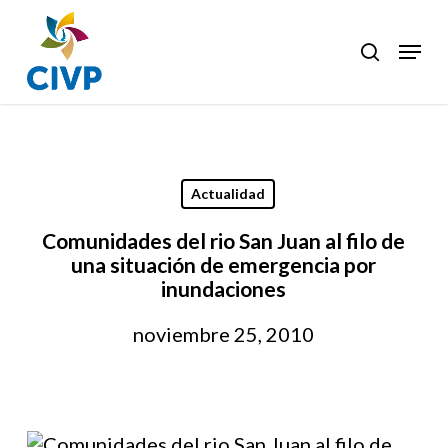
Skip
to
Menu
search
Clos
main
Men
content
Actualidad
Comunidades del rio San Juan al filo de
una situación de emergencia por
inundaciones
noviembre 25, 2010