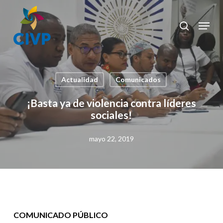
Skip
to
Menu
search
Clos
main
Men
content
Actualidad
Comunicados
¡Basta ya de violencia contra líderes
sociales!
mayo 22, 2019
COMUNICADO PÚBLICO