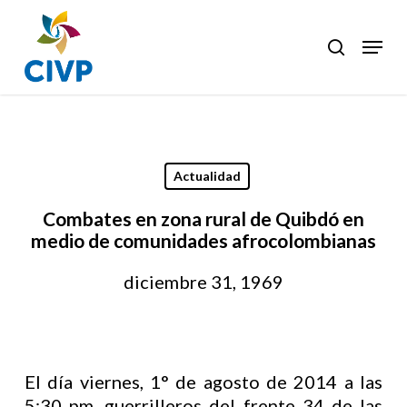
Skip
to
Menu
search
Clos
main
Men
content
Actualidad
Combates en zona rural de Quibdó en
medio de comunidades afrocolombianas
diciembre 31, 1969
El día viernes, 1° de agosto de 2014 a las
5:30 pm, guerrilleros del frente 34 de las