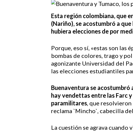
Esta región colombiana, que emp
(Nariño), se acostumbró a que 
hubiera elecciones de por med
Porque, eso sí, «estas son las
bombas de colores, trago y pol
agonizante Universidad del Pac
las elecciones estudiantiles pa
Buenaventura se acostumbró a 
hay vendettas entre las Farc y
paramilitares
, que resolviero
reclama `Mincho`, cabecilla del
Hit enter to search or ESC to close
La cuestión se agrava cuando 