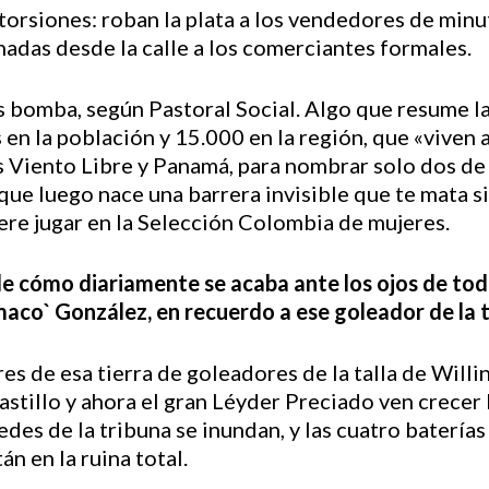
torsiones: roban la plata a los vendedores de minut
adas desde la calle a los comerciantes formales.
os bomba, según Pastoral Social. Algo que resume l
en la población y 15.000 en la región, que «viven 
os Viento Libre y Panamá, para nombrar solo dos de
rque luego nace una barrera invisible que te mata si
ere jugar en la Selección Colombia de mujeres.
ble cómo diariamente se acaba ante los ojos de t
o` González, en recuerdo a ese goleador de la t
s de esa tierra de goleadores de la talla de Willi
astillo y ahora el gran Léyder Preciado ven crecer
redes de la tribuna se inundan, y las cuatro batería
n en la ruina total.