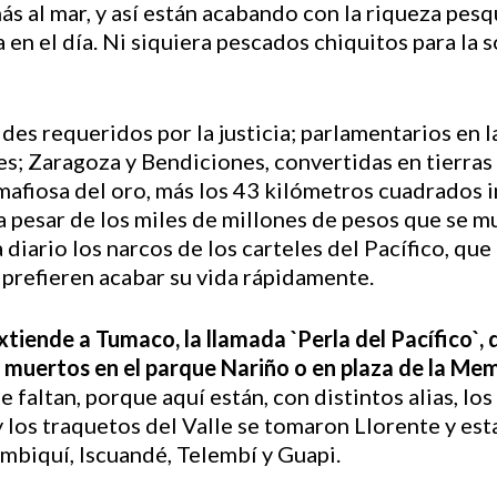
ás al mar, y así están acabando con la riqueza pes
en el día. Ni siquiera pescados chiquitos para la s
ldes requeridos por la justicia; parlamentarios en 
es; Zaragoza y Bendiciones, convertidas en tierra
mafiosa del oro, más los 43 kilómetros cuadrados i
 pesar de los miles de millones de pesos que se mue
 diario los narcos de los carteles del Pacífico, qu
prefieren acabar su vida rápidamente.
ende a Tumaco, la llamada `Perla del Pacífico`, 
us muertos en el parque Nariño o en plaza de la Me
que faltan, porque aquí están, con distintos alias, 
 los traquetos del Valle se tomaron Llorente y esta
mbiquí, Iscuandé, Telembí y Guapi.